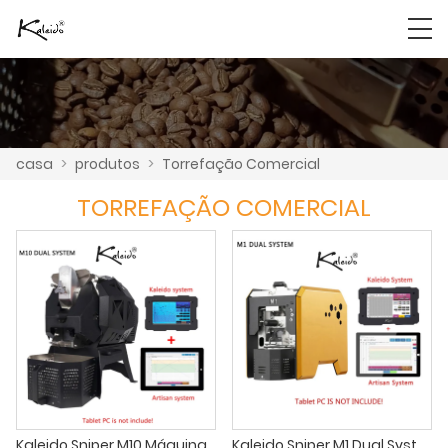
casa
>
produtos
>
Torrefação Comercial
TORREFAÇÃO COMERCIAL
Kaleido Sniper M10 Máquina torrefadora de café com sistema duplo
Kaleido Sniper M1 Dual System Coffee Roaster Hot Air atualizado