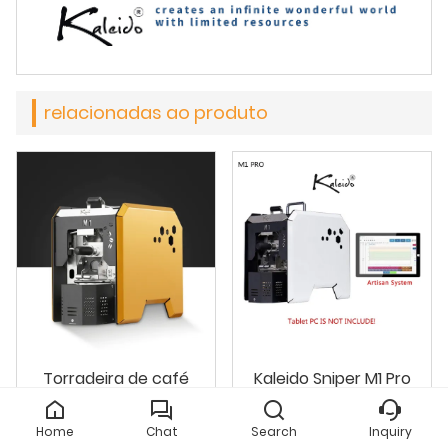
relacionadas ao produto
Torradeira de café
Kaleido Sniper M1 Pro
Kaleido Sniper M1 Pro
Torrador de café
sandbox torrador
Home
Chat
Search
Inquiry