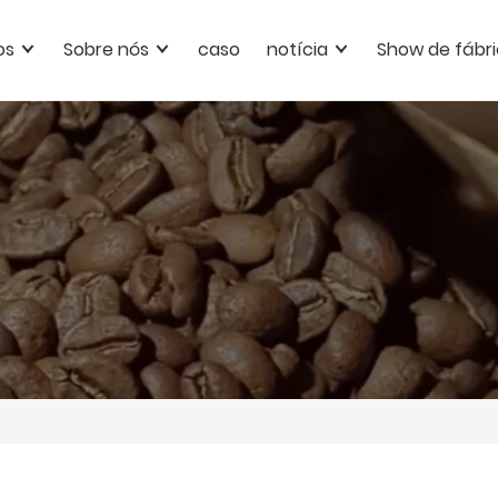
os
Sobre nós
caso
notícia
Show de fábr