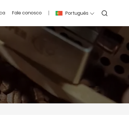
ica
Fale conosco
Português