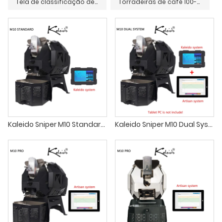
Tela de classificação de grãos de café verde
Torradeiras de café 100-500g
Kaleido Sniper M10 Standard Coffee Roaster café torrado francês
Kaleido Sniper M10 Dual System Torrador de café café torrado francês